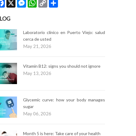
Facebook
X
Messenger
WhatsApp
Copy
Share
Link
LOG
Laboratorio clínico en Puerto Viejo: salud
cerca de usted
May 21, 2026
Vitamin B12: signs you should not ignore
May 13, 2026
Glycemic curve: how your body manages
sugar
May 06, 2026
Month 5 is here: Take care of your health