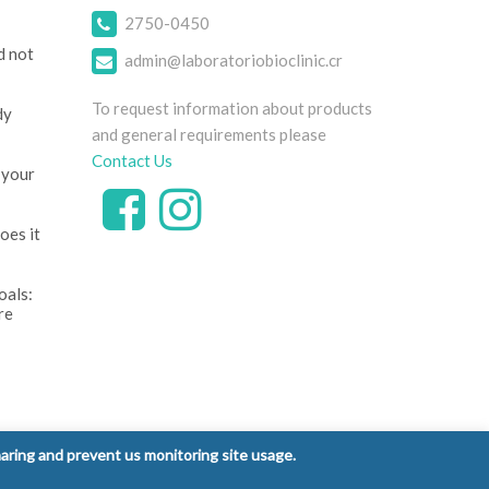
2750-0450
d not
admin@laboratoriobioclinic.cr
To request information about products
dy
and general requirements please
Contact Us
 your
oes it
oals:
re
ntrol
haring and prevent us monitoring site usage.