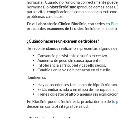
hormonal. Cuando no funciona correctamente pued
hormonas) o
hipertiroidismo
(produce demasiadas). D
para evitar complicaciones como cansancio extremo
problemas cardíacos.
En el
Laboratorio Clínico Bioclinic
, con sedes en
Pue
principales
exámenes de tiroides
, incluidos en nues
¿Cuándo hacerse un examen de tiroides?
Te recomendamos realizarlo si presentas algunos de
Cansancio persistente o sueño excesivo.
Aumento de peso sin causa aparente.
Intolerancia al frío, piel y cabello secos.
Cambios en la voz o hinchazón en el cuello.
También si:
Hay antecedentes familiares de hipotiroidismo
Estás embarazada o en etapa de menopausia.
Tienes colesterol alto o anemia sin explicación
En Bioclinic puedes incluir esta prueba dentro de tu
desean un control integral de salud.