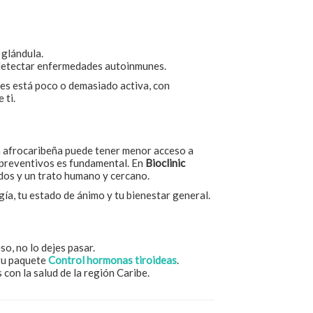
 glándula.
 detectar enfermedades autoinmunes.
des está poco o demasiado activa, con
 ti.
ón afrocaribeña puede tener menor acceso a
s preventivos es fundamental. En
Bioclinic
idos y un trato humano y cercano.
gía, tu estado de ánimo y tu bienestar general.
so, no lo dejes pasar.
 tu paquete
Control hormonas tiroideas
.
con la salud de la región Caribe.