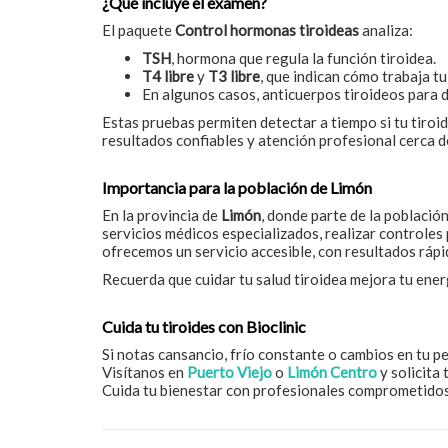
¿Qué incluye el examen?
El paquete
Control hormonas tiroideas
analiza:
TSH
, hormona que regula la función tiroidea.
T4 libre
y
T3 libre
, que indican cómo trabaja tu
En algunos casos, anticuerpos tiroideos para
Estas pruebas permiten detectar a tiempo si tu tiroi
resultados confiables y atención profesional cerca de
Importancia para la población de Limón
En la provincia de
Limón
, donde parte de la poblaci
servicios médicos especializados, realizar controle
ofrecemos un servicio accesible, con resultados ráp
Recuerda que cuidar tu salud tiroidea mejora tu ener
Cuida tu tiroides con Bioclinic
Si notas cansancio, frío constante o cambios en tu pe
Visítanos en
Puerto Viejo
o
Limón Centro
y solicita
Cuida tu bienestar con profesionales comprometidos 