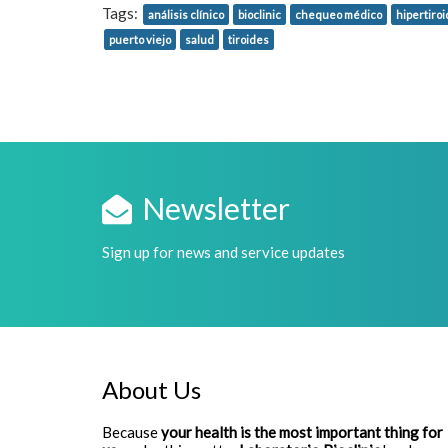
Tags:
análisis clínico
bioclinic
chequeo médico
hipertiro
puerto viejo
salud
tiroides
Newsletter
Sign up for news and service updates
About Us
Because
your health is the most important thing for