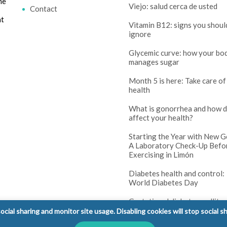
me
Viejo: salud cerca de usted
Contact
at
Vitamin B12: signs you shoul
ignore
Glycemic curve: how your bo
manages sugar
Month 5 is here: Take care of
health
What is gonorrhea and how d
affect your health?
Starting the Year with New G
A Laboratory Check-Up Befo
Exercising in Limón
Diabetes health and control:
World Diabetes Day
Gestational diabetes mellitus
(GDM): tests and prenatal co
cial sharing and monitor site usage. Disabling cookies will stop social s