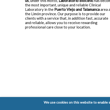
us
, under this motto,
Laboratorio Bioclinic
has beco
the most important, unique and reliable Clinical
Laboratory in the
Puerto Viejo and Talamanca
area 
the Limón province. Our purpose is to provide our
clients with a service that, in addition fast, accurate
and reliable, allows you to receive rewarding
professional care close to your location.
We use cookies on this website to enable so