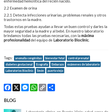
enfermedad hemolítica del recién nacido.
2.2 Examen de orina
2.2.1 Detecta infecciones urinarias, problemas renales y otros
trastornos en la madre.
Todas estas pruebas ayudan a llevar un buen control y darles la
mayor seguridad a la madre y al bebé. En nuestro laboratorio
brindamos todas las pruebas necesarias, con la
máxima
profesionalidad
del equipo de
Laboratorio Bioclinic
.
Tags:
anomalía congénitas
bienestar fetal
control prenatal
diabetes gestacional
Ecografía
Embarazo
exámenes de laboratorio
Laboratorios Bioclinic
limón
puerto viejo
Facebook
X
Messenger
WhatsApp
Copy
Share
Link
BLOG
Laboratorio clínico en Puerto Viejo: salud cerca de