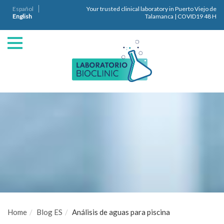
Español
Your trusted clinical laboratory in Puerto Viejo de
English
Talamanca | COVID19 48 H
Home
Blog ES
Análisis de aguas para piscina