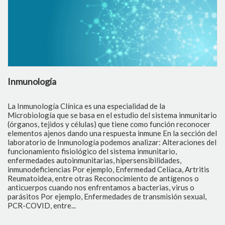
Inmunología
B
La Inmunología Clínica es una especialidad de la
La
Microbiología que se basa en el estudio del sistema inmunitario
id
(órganos, tejidos y células) que tiene como función reconocer
in
elementos ajenos dando una respuesta inmune En la sección del
ag
laboratorio de Inmunología podemos analizar: Alteraciones del
id
funcionamiento fisiológico del sistema inmunitario,
im
enfermedades autoinmunitarias, hipersensibilidades,
ta
inmunodeficiencias Por ejemplo, Enfermedad Celíaca, Artritis
tr
Reumatoidea, entre otras Reconocimiento de antígenos o
pr
anticuerpos cuando nos enfrentamos a bacterias, virus o
ef
parásitos Por ejemplo, Enfermedades de transmisión sexual,
an
PCR-COVID, entre...
Co
te
en