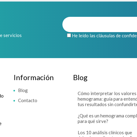
de servicios
He leído las cláusulas de confid
Información
Blog
Blog
Cómo interpretar los valores
do
hemograma: guía para enten
Contacto
tus resultados sin confundirt
¿Qué es un hemograma compl
para qué sirve?
e
Los 10 análisis clínicos que