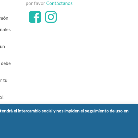
por favor
Contáctanos
imón
ñales
 un
o debe
r tu
o!
detendrá el intercambio social y nos impiden el seguimiento de uso en