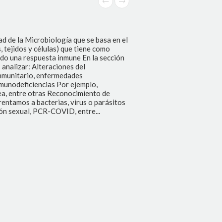
ad de la Microbiología que se basa en el
 tejidos y células) que tiene como
do una respuesta inmune En la sección
analizar: Alteraciones del
inmunitario, enfermedades
nmunodeficiencias Por ejemplo,
ea, entre otras Reconocimiento de
entamos a bacterias, virus o parásitos
ón sexual, PCR-COVID, entre...