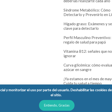
deberías realizarte cada año
Síndrome Metabólico: Cómo
Detectarlo y Prevenirlo en L
Hígado graso: Exámenes y se
clave para detectarlo
Perfil Masculino Preventivo:
regalo de salud para papá
Vitamina B12: señales que n
ignorar
Curva glicémica: cómo evalua
azúcar en sangre
¡Ya estamos en el mes de may
Cuida tu salud a tiempo
cial y monitorizar el uso por parte del usuario. Deshabilitar las cookies 
el sitio.
Entiendo, Gracias