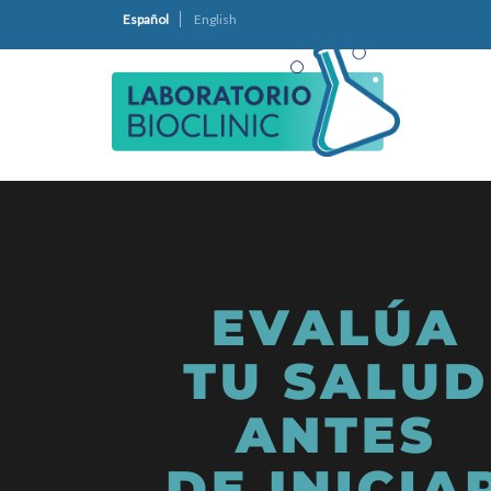
Español
English