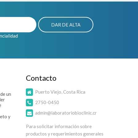
encialidad
Contacto
Puerto Viejo, Costa Rica
 de un
der
2750-0450
e
admin@laboratoriobioclinic.cr
eto y
Para solicitar información sobre
productos y requerimientos generales