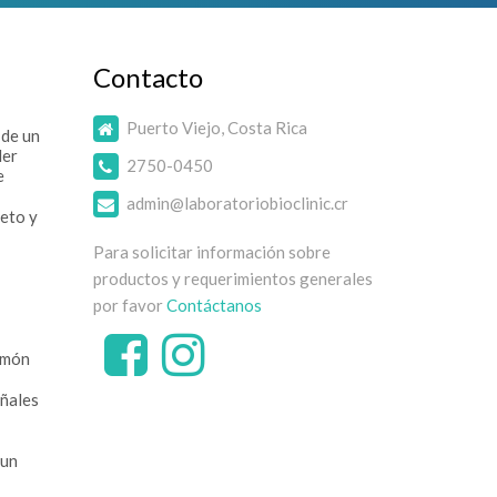
Contacto
Puerto Viejo, Costa Rica
 de un
der
2750-0450
e
admin@laboratoriobioclinic.cr
eto y
Para solicitar información sobre
productos y requerimientos generales
por favor
Contáctanos
imón
ñales
 un