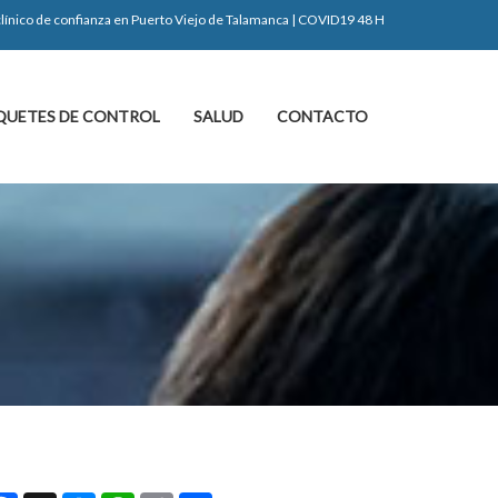
 clínico de confianza en Puerto Viejo de Talamanca | COVID19 48 H
QUETES DE CONTROL
SALUD
CONTACTO