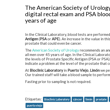
The American Society of Urolo
digital rectal exam and PSA blood
years of age
In the Clinical Laboratory, blood tests are performe
Antigen
(
PSA
or
APE
). An increase in the value in th
prostate that could even be cancer.
The
American Society of Urology
recommends an annu
all men over 45 years of age. In the Clinical Labora
the levels of Prostate Specific Antigen (PSA or PSA). 
indicate a problem at the level of the prostate that 
At
Bioclinic Laboratory
in
Puerto Viejo
,
Limón
we pe
Our trained staff will take a blood sample to perform
Fasting prior to sampling is not required.
Etiquetas:
Bioclinic Laboratory
cáncer
limón
prostate
puerto viejo