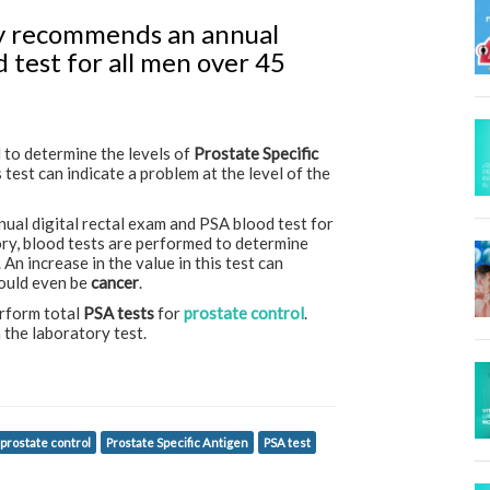
gy recommends an annual
 test for all men over 45
d to determine the levels of
Prostate Specific
is test can indicate a problem at the level of the
al digital rectal exam and PSA blood test for
tory, blood tests are performed to determine
An increase in the value in this test can
could even be
cancer
.
rform total
PSA tests
for
prostate control
.
 the laboratory test.
prostate control
Prostate Specific Antigen
PSA test